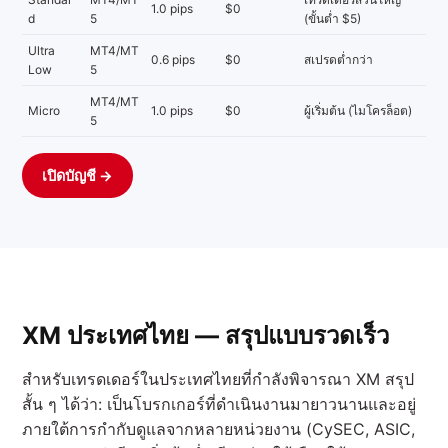
1.0 pips
$0
d
5
(ขั้นต่ำ $5)
Ultra
MT4/MT
0.6 pips
$0
สเปรดต่ำกว่า
Low
5
MT4/MT
Micro
1.0 pips
$0
ผู้เริ่มต้น (ไมโครล็อต)
5
เปิดบัญชี →
XM ประเทศไทย — สรุปแบบรวดเร็ว
สำหรับเทรดเดอร์ในประเทศไทยที่กำลังพิจารณา XM สรุป
สั้น ๆ ได้ว่า: เป็นโบรกเกอร์ที่ดำเนินงานมายาวนานและอยู่
ภายใต้การกำกับดูแลจากหลายหน่วยงาน (CySEC, ASIC,